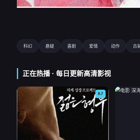
深海指令
科幻
悬疑
喜剧
爱情
动作
古
正在热播 · 每日更新高清影视
9.7