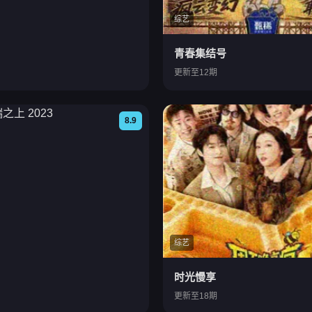
综艺
青春集结号
更新至12期
8.9
综艺
时光慢享
更新至18期