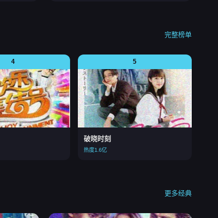
完整榜单
4
5
破晓时刻
热度1.6亿
更多经典