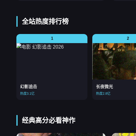
全站热度排行榜
1
2
幻影追击
长夜微光
热度3.1亿
热度2.8亿
经典高分必看神作