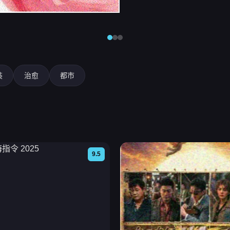
装
治愈
都市
9.5