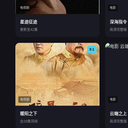
电视剧
电影
星途征途
深海指令
更新至42集
高清完整版
9.1
电视剧
电影
暖阳之下
云端之上
全28集完结
高清完整版