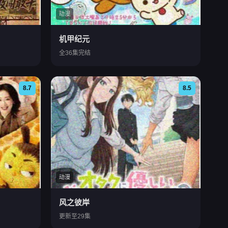
动漫
机甲纪元
全36集完结
8.7
8.5
动漫
风之彼岸
更新至29集