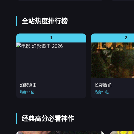
全站热度排行榜
1
2
幻影追击
长夜微光
热度3.1亿
热度2.8亿
经典高分必看神作