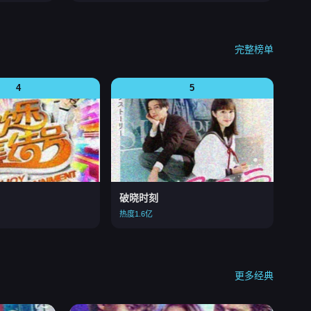
完整榜单
4
5
破晓时刻
热度1.6亿
更多经典