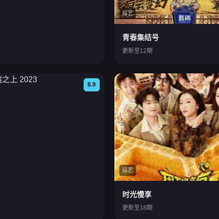
综艺
青春集结号
更新至12期
8.9
综艺
时光慢享
更新至18期