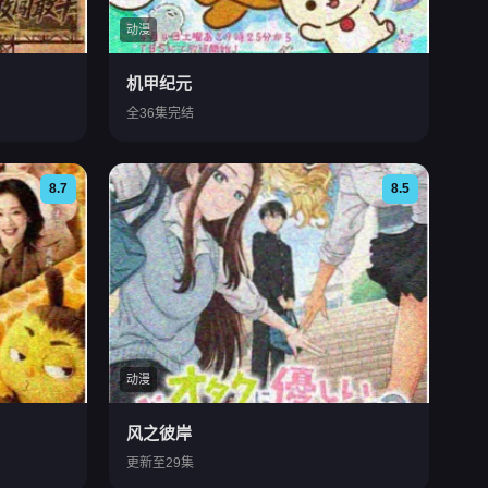
动漫
机甲纪元
全36集完结
8.7
8.5
动漫
风之彼岸
更新至29集