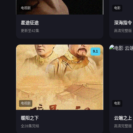
电视剧
电影
星途征途
深海指令
更新至42集
高清完整版
9.1
电视剧
电影
暖阳之下
云端之上
全28集完结
高清完整版