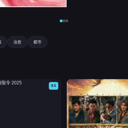
装
治愈
都市
9.5