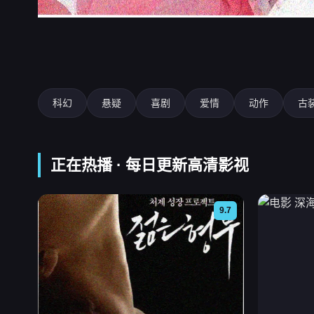
深海指令
科幻
悬疑
喜剧
爱情
动作
古
正在热播 · 每日更新高清影视
9.7